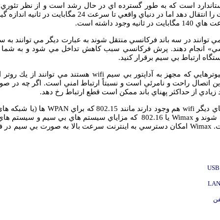
ثانيه مي تواند اطلاعات را انتقال دهد اما در دنياي واقعي تا سرعت 
ه وجود داشته است.
 توانند در سه باند فركانسي منتقل شوند به عبارت ديگر مي توانند به س
» انجام دهند. پرش فركانسي سبب كاهش تداخل مي شود و به شما ا
تگاه ارتباط بي سيم برقرار كنيد.
وترهايي كه مجهز به آداپتور بي سيم
wifi
هستند مي توانند از يك روتر ا
ن اتصال راحت و نامرئي است و نسبتاً ارتباط امني است. اگر چه در صور
 زيادي از حداكثر پهناي باند ممكن است قطع ارتباط رخ دهد.
اي ديگر
wifi
هم وجود دارند مانند 802.15 كه براي
WPAN
ها (يا شبكه ه
 شوند و
Wimax
يا 802.16 كه مزاياي سيستم هاي بي سيم و سيستم 
ت.
Wimax
امكان دسترسي به اينترنت سرعت بالا به صورت بي سيم در فو
USB
LA
فن