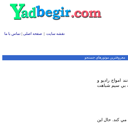
معروفترين موتورهاي جستجو
 امواج راديو و
كه بي سيم شباهت
مي كند. حال اين