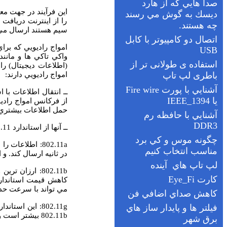
اين فرآيند در جهت مع
را از اينترنت دريافت
سيم هستند ارسال مي 
امواج راديويي كه برا
(اطلاعات ديجيتال) را 
امواج راديويي دارند:
از فركانس امواج راديو
حمل اطلاعات بيشتري 
ــ آنها از استاندارد 802.11 استفاده مي كنند كه با چند چاشني مختلف عرضه مي شوند و عبارتند از:
802.11a
در ثانيه ارسال كند. و
802.11b
: ارزان ترين
مي تواند با سرعت حداكثر تا 11 مگابايت در ثانيه به انتقا
802.11g
: اين استاندارد هم از فركانس 2.4 گيگاهرتز 
802.11b
بيشتر است و تا 54 مگابايت بر ثاني