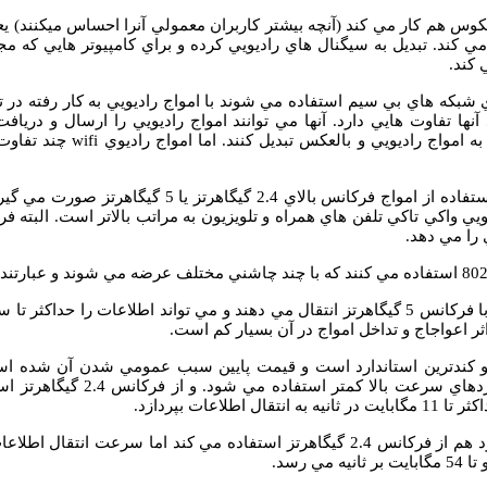
كوس هم كار مي كند (آنچه بيشتر كاربران معمولي آنرا احساس ميكنند) يع
 مي كند. تبديل به سيگنال هاي راديويي كرده و براي كامپيوتر هايي كه 
كند.
ي شبكه هاي بي سيم استفاده مي شوند با امواج راديويي به كار رفته در 
به امواج راديويي و بالعكس تبديل كنند. اما امواج راديوي
wifi
چند تفاوت 
ــ انتقال اطلاعات با استفاده از امواج فركانس بالاي 2.4 گيگاهر
يي واكي تاكي تلفن هاي همراه و تلويزيون به مراتب بالاتر است. البته فرك
را مي دهد.
 اثر اعواجاج و تداخل امواج در آن بسيار كم است.
 و كندترين استاندارد است و قيمت پايين سبب عمومي شدن آن شده است
كاهش قيمت استانداردهاي سرعت بالا كمتر اس
ل اطلاعات بپردازد.
استفاده مي كند اما سرعت انتقال اطلاعات آن به مراتب از
ه مي رسد.