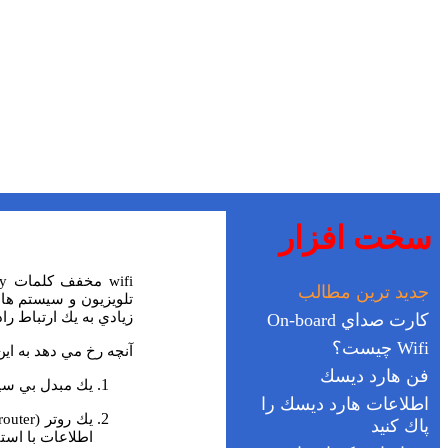
wifi
مخفف كلمات
ty
تلويزيون و سيستم هاي
زيادي به يك ارتباط را
آنچه رخ مي دهد به ا
يك مبدل بي سيم 
يك روتر (
router
اطلاعات با است