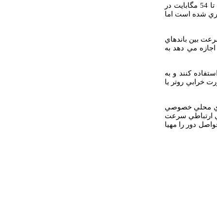
: جديدترين استاندارد است كه به طور گسترده اي در حال رشد است و از نظر تئوري تا 54 مگابايت در
24 مگابايت در ثانيه اندازه گيري شده است اما
رعت بين باندهاي
جازه مي دهد به
ستفاده كنند و به
ت خرابي روتر يا
اي محلي خصوصي
هاي ارتباطي سرعت
اصل دور را مهيا