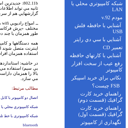
802.11b
گزارشهايي هم از سرعت هاي 140 مگابايت در ثاني
ــ امواج راديويي
wifi
مي
مختلف «پرش فركانسي
طور همزمان با چند دس
همه دستگاهها و كامپي
اينترنت متصل شوند اي
استفاده همزمان افراد
در حاشيه: استاندارده
بي سيم) استفاده مي
بالا را همزمان داراس
مي سازد.
مطالب مرتبط:
اتصال دو كامپيوتر با كابل
شبكه كامپيوتري محلي يا
N
شبکه کامپیوتری با خط تل
bluetooth