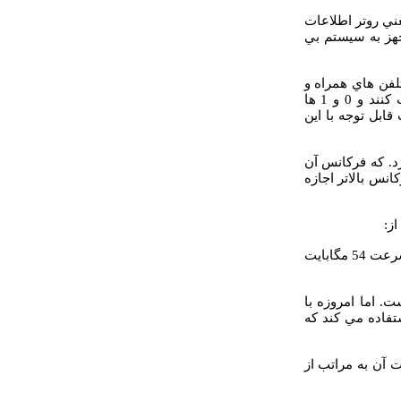
ني روتر اطلاعات
مجهز به سيستم بي
تلفن هاي همراه و
واكي تاكي ها و مانند آنها تفاوت هايي دارد. آنها مي توانند امواج راديويي را ارسال و دريافت كنند و 0 و 1 ها
قابل توجه با اين
تز يا 5 گيگاهرتز صورت مي گيرد. كه فركانس آن
انس بالاتر اجازه
: اطلاعات را با فركانس 5 گيگاهرتز انتقال مي دهند و مي تواند اطلاعات را حداكثر تا سرعت 54 مگابايت
. اما امروزه با
تفاده مي شود. و از فركانس 2.4 گيگاهرتز استفاده مي كند كه