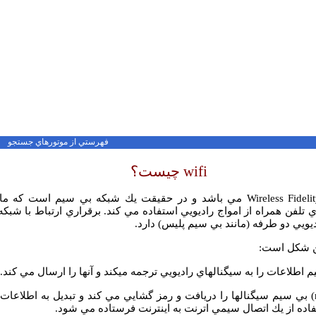
فهرستي از
موتورهاي جستجو
wifi
چيست؟
Wireless Fideli
مي باشد و در حقيقت يك شبكه بي سيم است كه مانند
 تلفن همراه از امواج راديويي استفاده مي كند. برقراري ارتباط با شب
ديويي دو طرفه (مانند بي سيم پليس) دارد.
ين شكل است:
اطلاعات را به سيگنالهاي راديويي ترجمه ميكند و آنها را ارسال مي كند.
) بي سيم سيگنالها را دريافت و رمز گشايي مي كند و تبديل به اطلاعات 
فاده از يك اتصال سيمي اترنت به اينترنت فرستاده مي شود.