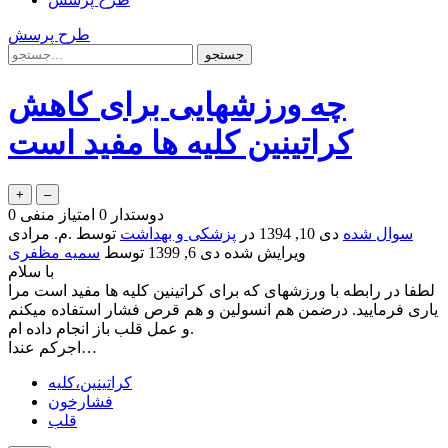
طرح پرسش
چه ورزشهایی برای کاهش
کراتینین کلیه ها مفید است
دوستدار
0
امتیاز منفی
0
سوال شده
دی 10, 1394
در
پزشکی و بهداشت
توسط
.م. مرادی
ویرایش شده
دی 6, 1399
توسط
سمیه مظفری
با سلام
لطفا در رابطه با ورزشهای که برای کراتینین کلیه ها مفید است مرا
یاری فرمایید. درضمن هم انسولین و هم قرص فشار استفاده میکنم
و عمل قلب باز انجام داده ام.
اجرکم عندا…
کراتینین،کلیه
فشارخون
قلب