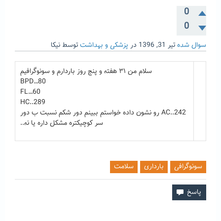
0
0
سوال شده
تیر 31, 1396
در
پزشکی و بهداشت
توسط
نیکا
سلام من ۳۱ هفته و پنج روز باردارم و سونوگرافیم
BPD…80
FL…60
HC..289
AC..242 رو نشون داده خواستم ببینم دور شکم نسبت ب دور
سر کوچیکتره مشکل داره یا نه..
سونوگرافی
بارداری
سلامت