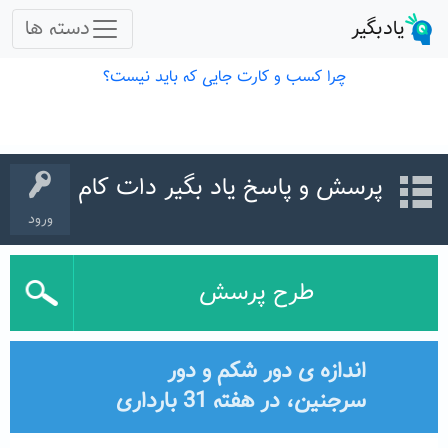
پرسش و پاسخ یاد بگیر دات کام
ورود
طرح پرسش
اندازه ی دور شکم و دور
سرجنین، در هفته 31 بارداری