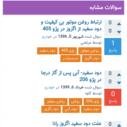
سوالات مشابه
ارتباط روغن موتور بی کیفیت و
0
دود سفید از اگزوز در پژو 405
0
سوال شده
شهریور 5, 1396
در
خودرو
1
توسط
مرتضی
پاسخ
روغن_موتور
پژو_405
دود_سفید
دود_اگزوز
سرسیلندر
دود سفید- آبی پس از گاز درجا
0
در پژو 206
0
سوال شده
خرداد 6, 1399
در
خودرو
0
توسط
کاوه
پاسخ
پژو_206
روغن
روغن_موتور
دود_سفید
دود_آبی
دود_اگزوز
علت دود سفید اگزوز رانا
0