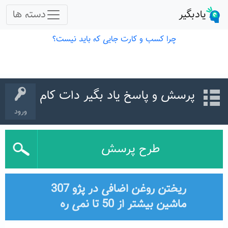
پرسش و پاسخ یاد بگیر دات کام
ورود
طرح پرسش
ریختن روغن اضافی در پژو 307
ماشین بیشتر از 50 تا نمی ره