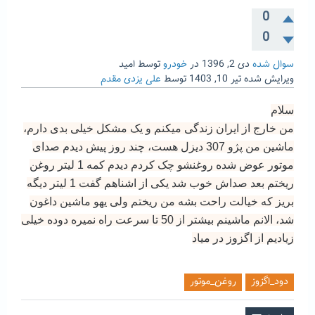
0
0
سوال شده
دی 2, 1396
در
خودرو
توسط
امید
ویرایش شده
تیر 10, 1403
توسط
علی یزدی مقدم
سلام
من خارج از ایران زندگی میکنم و یک مشکل خیلی بدی دارم،
ماشین من پژو 307 دیزل هست، چند روز پیش دیدم صدای
موتور عوض شده روغنشو چک کردم دیدم کمه 1 لیتر روغن
ریختم بعد صداش خوب شد یکی از اشناهم گفت 1 لیتر دیگه
بریز که خیالت راحت بشه من ریختم ولی یهو ماشین داغون
شد، الانم ماشینم بیشتر از 50 تا سرعت راه نمیره دوده خیلی
زیادیم از اگزوز در میاد
دود_اگزوز
روغن_موتور