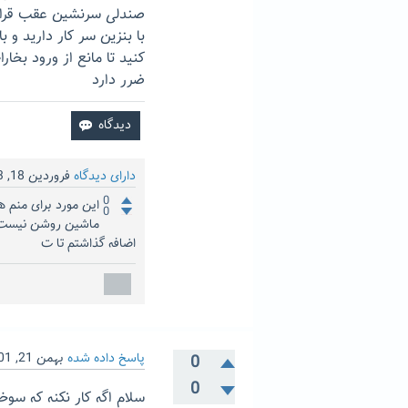
صندلی سرنشین عقب قرار د
با بنزین سر کار دارید و ب
کنید تا مانع از ورود بخ
ضرر دارد
دارای دیدگاه
فروردین 18, 1403
0
این مورد برای منم ه
0
ماشین روشن نیست.م
اضافه گذاشتم تا ت
پاسخ داده شده
بهمن 21, 1401
0
0
سلام اگه کار نکنه که سو