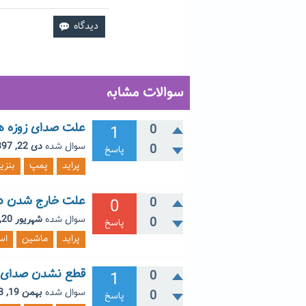
سوالات مشابه
علت صدای زوزه هنگ
1
0
سوال شده
دی 22, 1397
0
پاسخ
پراید
پمپ
بنزی
علت خارج شدن دود
0
0
سوال شده
شهریور 20, 1396
0
پاسخ
پراید
ماشین
اس
قطع نشدن صدای پ
1
0
سوال شده
بهمن 19, 1398
0
پاسخ