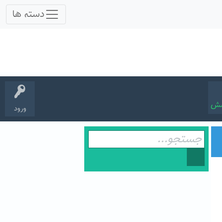
سش
ورود