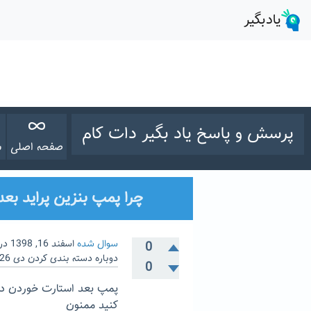
پرسش و پاسخ یاد بگیر دات کام
صفحه اصلی
س
چرا پمپ بنزین پراید بعد 
سوال شده
اسفند 16, 1398
در
0
دوباره دسته بندی کردن
دی 26, 1399
0
پمپ بعد استارت خوردن دوب
کنید ممنون