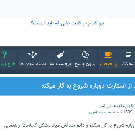
والات
پر طرفدار
بدون پاسخ
برچسب ها
دسته بندی ها
طرح پر
از استارت دوباره شروع به کار میکنه
خودرو
توسط
بی نام
توسط
سمیه مظفری
اره شروع به کار میکنه و دائم صداش میاد مشکل کجاست راهنمایی