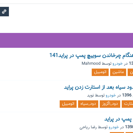
ام چرخاندن سوییچ پمپ در پراید141
در
خودرو
توسط
Mahmood
ن
ماشین
اتومبیل
 سیاه بعد از استارت زدن پراید
در
خودرو
توسط
نوید
تارت
دود_اگزوز
دود_سیاه
اتومبیل
مپ در پراید
در
خودرو
توسط
رضا ریاحی