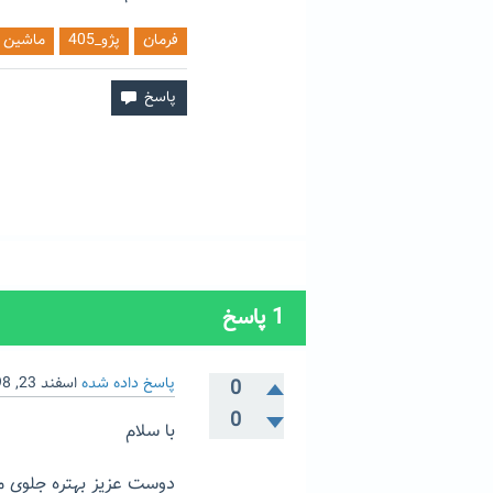
فرمان
پژو_405
ماشین
1
پاسخ
پاسخ داده شده
اسفند 23, 1398
0
0
با سلام
دوست عزیز بهتره جلوی ماش