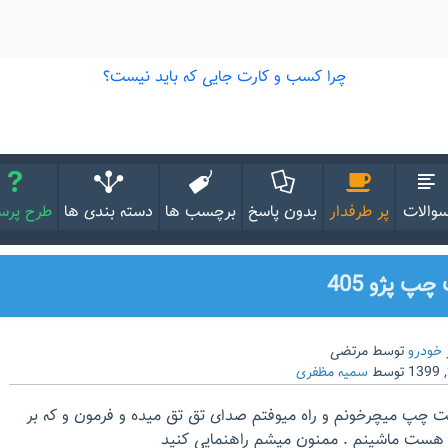
والات
پر طرفدار
بدون پاسخ
برچسب ها
دسته بندی ها
طرح پر
 پژو 405
خودرو
توسط
مرتضی
توسط
سمیه مظفری
ت چپ میچرخونم و راه میوفتم صدای تق تق میده و فرمون و که بر