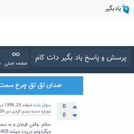
پرسش و پاسخ یاد بگیر دات کام
صفحه اصلی
س
صدای تق تق چرخ سمت چپ
سوال شده
اسفند 23, 1398
در
0
دوباره دسته بندی کردن
دی 26, 1399
0
سلام .وقتی فرمان و به سم
میگردونم دریت میشه 405 هست ماشینم . ممنون میشم راهنمایی کنید