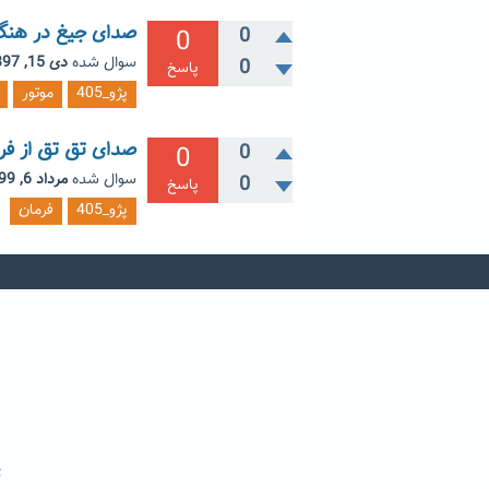
صدای جیغ در هنگام 
0
0
سوال شده
دی 15, 1397
0
پاسخ
پژو_405
موتور
صدای تق تق از فرم
0
0
سوال شده
مرداد 6, 1399
0
پاسخ
پژو_405
فرمان
ت