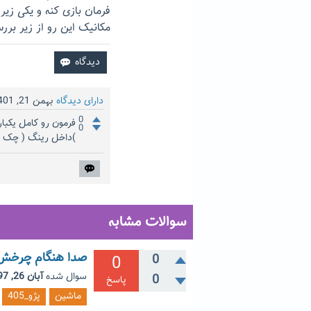
فرمان بازی کنه و یکی زیر
مکانیک این رو از زیر برر
دارای دیدگاه
بهمن 21, 1401
0
فرمون رو کامل یکب
0
)داخل رینگ ( چک ک
سوالات مشابه
صدا هنگام چرخش ف
0
0
سوال شده
آبان 26, 1397
0
پاسخ
ماشین
پژو_405