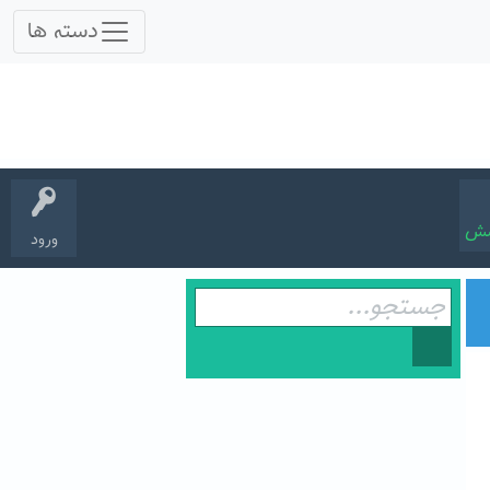
سش
ورود