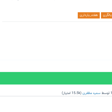
الگری
هفته_بارداری
توسط
سمیه مظفری
(
15.5k
امتیاز)