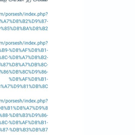
صفحات زیر اطلاعات بیشتر
om/porsesh/index.php?
%A7%D8%B2%D9%87-
9%85%D8%BA%D8%B2
om/porsesh/index.php?
B9-%D8%AF%D8%B1-
8C-%D8%A7%D8%B2-
%87%D8%A7%DB%8C-
%86%DB%8C%D9%86-
%D8%AF%D8%B1-
8%A7%D9%81%DB%8C
om/porsesh/index.php?
D8%B1%D8%A7%D9%8
%88-%D8%B3%D9%86-
8C-%D8%AF%D8%B1-
%87-%DB%B3%DB%B7