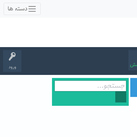
سش
ورود