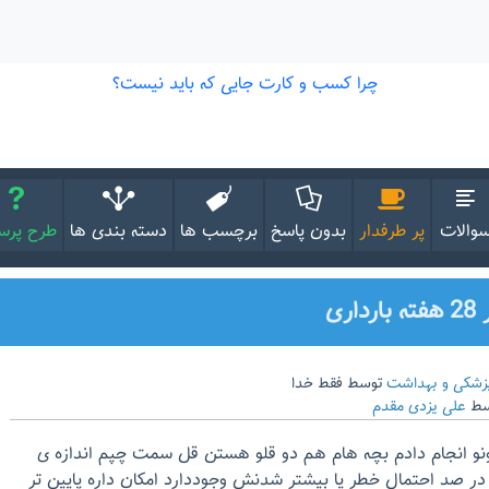
والات
پر طرفدار
بدون پاسخ
برچسب ها
دسته بندی ها
طرح پر
زشکی و بهداشت
توسط
فقط خدا
سط
علی یزدی مقدم
تم سونو انجام دادم بچه هام هم دو قلو هستن قل سمت چپم اندازه ی
غزش زده ۹/۵ چند در صد احتمال خطر یا بیشتر شدنش وجوددارد امکان داره پایین تر