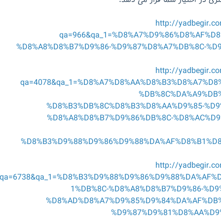
ی در اختیار شما قرار می دهد:
http://yadbegir.c
qa=966&qa_1=%D8%A7%D9%86%D8%AF%D8
%D8%A8%D8%B7%D9%86-%D9%87%D8%A7%DB%8C-%D
http://yadbegir.c
qa=4078&qa_1=%D8%A7%D8%AA%D8%B3%D8%A7%D8%
%DB%8C%DA%A9%DB%
%D8%B3%DB%8C%D8%B3%D8%AA%D9%85-%D9
%D8%A8%D8%B7%D9%86%DB%8C-%D8%AC%D9
%D8%B3%D9%88%D9%86%D9%88%DA%AF%D8%B1%D
http://yadbegir.c
qa=6738&qa_1=%D8%B3%D9%88%D9%86%D9%88%DA%AF%
1%DB%8C-%D8%A8%D8%B7%D9%86-%D9
%D8%AD%D8%A7%D9%85%D9%84%DA%AF%DB%
%D9%87%D9%81%D8%AA%D9