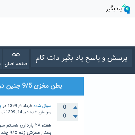
پرسش و پاسخ یاد بگیر دات کام
صفحه اصلی
س
بطن مغزی 9/5 جنین در 28 هفته بارداری
سوال شده
خرداد 6, 1399
در
پ
0
ویرایش شده
دی 14, 1399
تو
0
هفته ۲۸ بارداری هس
بطنی م