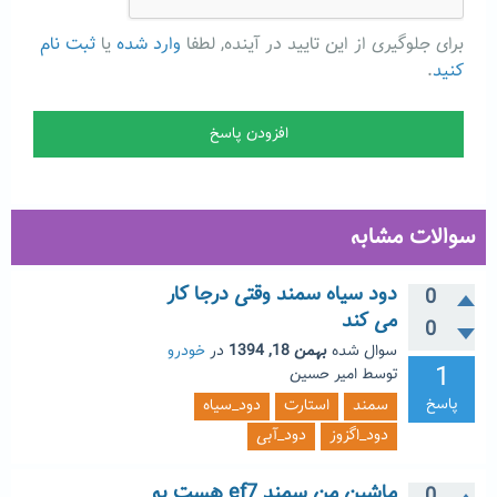
برای جلوگیری از این تایید در آینده, لطفا
وارد شده
یا
ثبت نام
کنید
.
سوالات مشابه
دود سیاه سمند وقتی درجا کار
0
می کند
0
سوال شده
بهمن 18, 1394
در
خودرو
1
توسط
امیر حسین
پاسخ
سمند
استارت
دود_سیاه
دود_اگزوز
دود_آبی
ماشین من سمند ef7 هست یه
0