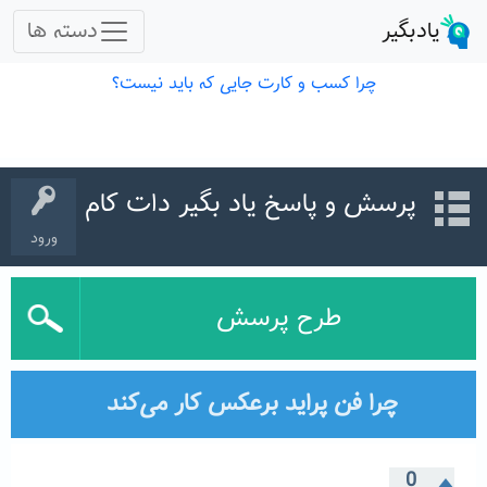
پرسش و پاسخ یاد بگیر دات کام
ورود
طرح پرسش
چرا فن پراید برعکس کار می‌کند
0