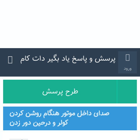
پرسش و پاسخ یاد بگیر دات کام
ورود
طرح پرسش
صدای داخل موتور هنگام روشن کردن
کولر و درحین دور زدن