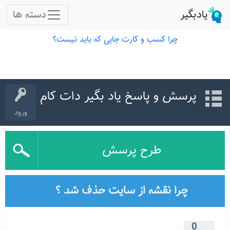
پرسش و پاسخ یاد بگیر دات کام
ورود
طرح پرسش
چرا نقشه از سایت حذف شد ؟
0