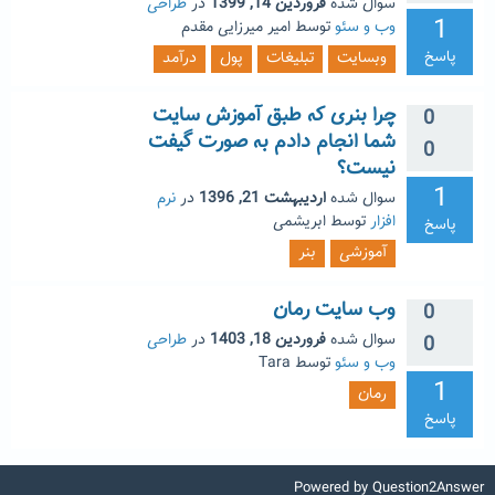
سوال شده
فروردین 14, 1399
در
طراحی
1
وب و سئو
توسط
امیر میرزایی مقدم
پاسخ
وبسایت
تبلیغات
پول
درآمد
چرا بنری که طبق آموزش سایت
0
شما انجام دادم به صورت گیفت
0
نیست؟
1
سوال شده
اردیبهشت 21, 1396
در
نرم
افزار
توسط
ابریشمی
پاسخ
آموزشی
بنر
وب سایت رمان
0
سوال شده
فروردین 18, 1403
در
طراحی
0
وب و سئو
توسط
Tara
1
رمان
پاسخ
Powered by
Question2Answer