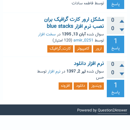
توسط
فاطمه سادات
پاسخ
مشکل ارور کارت گرافیک برای
0
نصب نرم افزار blue stacks
0
سوال شده
آبان 13, 1395
در
سخت افزار
1
توسط
amiir_0251
(
120
امتیاز)
پاسخ
ارور
کامپیوتر
کارت_گرافیک
نرم افزار دانلود
0
سوال شده
تیر 2, 1397
در
نرم افزار
توسط
0
حس
1
ویندوز
دانلود
افزونه
پاسخ
Powered by
Question2Answer