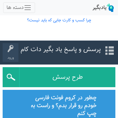
پرسش و پاسخ یاد بگیر دات کام
ورود
طرح پرسش
چطور در کروم فونت فارسی
خودم رو قرار بدم؟ و راست به
چپ کنم