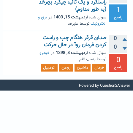
راستگرد و یک ثانیه چپگرد بچرخد
1
(به طور مداوم)
پاسخ
سوال شده
اردیبهشت 15, 1403
در
برق و
الکترونیک
توسط
علیرضا
صدای قرقر هنگام چپ و راست
0
کردن فرمان روآ در حال حرکت
0
سوال شده
اردیبهشت 8, 1398
در
خودرو
0
توسط
رصا _ناظم
پاسخ
فرمان
ماشین
روغن
اتومبیل
Powered by
Question2Answer