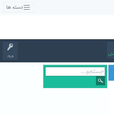
سش
ورود