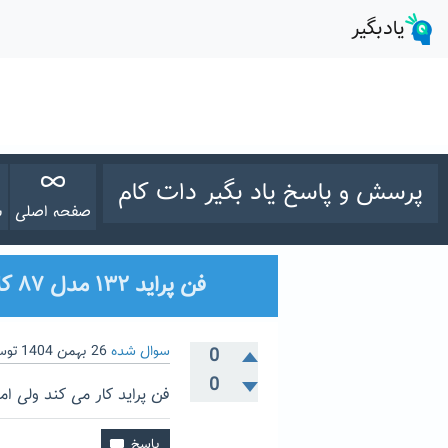
پرسش و پاسخ یاد بگیر دات کام
صفحه اصلی
س
فن پراید ۱۳۲ مدل ۸۷ کار میکند ولی امپر پائین نمیاد مشکل چیست ؟
سوال شده
26 بهمن 1404
تو
0
0
فن پراید کار می کند ولی ا