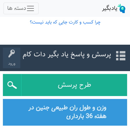
پرسش و پاسخ یاد بگیر دات کام
ورود
طرح پرسش
وزن و طول ران طبیعی جنین در
هفته 36 بارداری