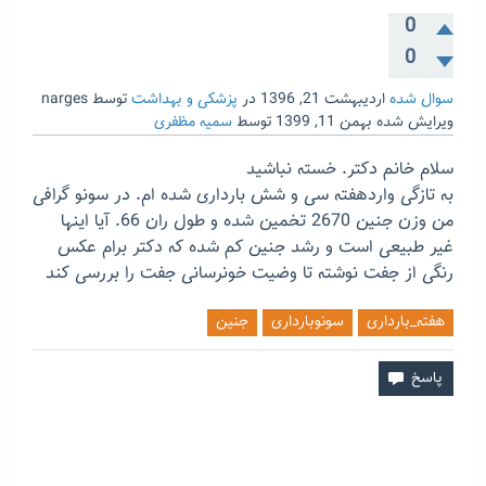
0
0
سوال شده
اردیبهشت 21, 1396
در
پزشکی و بهداشت
توسط
narges
ویرایش شده
بهمن 11, 1399
توسط
سمیه مظفری
سلام خانم دکتر. خسته نباشید
به تازگی واردهفته سی و شش بارداری شده ام. در سونو گرافی
من وزن جنین 2670 تخمین شده و طول ران 66. آیا اینها
غیر طبیعی است و رشد جنین کم شده که دکتر برام عکس
رنگی از جفت نوشته تا وضیت خونرسانی جفت را بررسی کند
هفته_بارداری
سونوبارداری
جنین