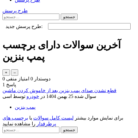
طرح پرسش
طرح پرسش جدید:
آخرین سوالات دارای برچسب
پمپ بنزین
دوستدار
0
امتیاز منفی
0
پاسخ
1
قطع نشدن صدای پمپ بنزین بعد از خاموش کردن ماشین
سوال شده
25 بهمن 1404
در
خودرو
توسط
اسی
پمپ بنزین
برای نمایش موارد بیشتر
لیست کامل سوالات
یا
برچسب های
پرطرفدار
را مشاهده نمایید