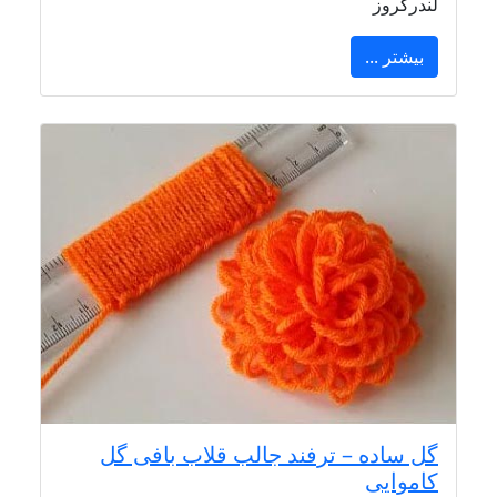
لندرکروز
بیشتر ...
گل ساده – ترفند جالب قلاب بافی گل
کاموایی