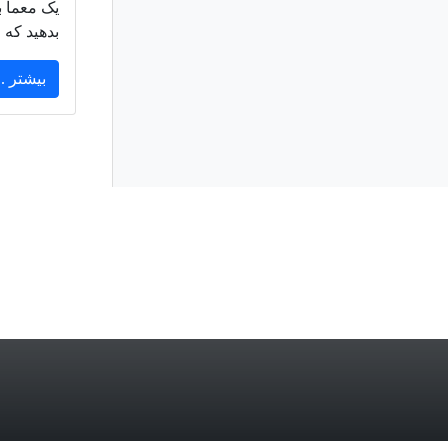
یک معما ب
بدهید که 
بیشتر ..