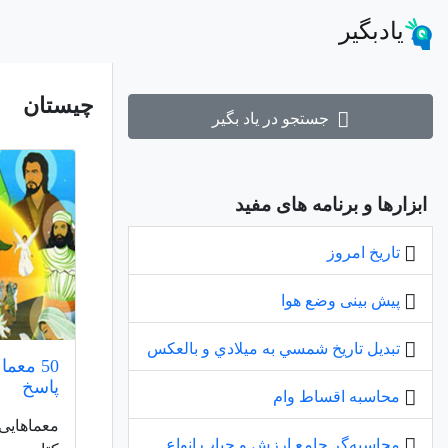
یادبگیر
چیستان
جستجو در یاد بگیر
ابزارها و برنامه های مفید
تاریخ امروز
پیش بینی وضع هوا
تبديل تاريخ شمسي به ميلادي و بالعكس
50 معم
پاسخ
محاسبه اقساط وام
معماهایی 
محاسبه‌گر جامع ارزش و حباب انواع