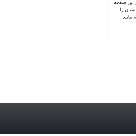
 این صفحه
ستان را
بیابید