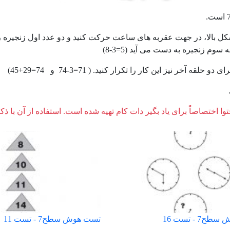
سوم زنجیره به دست می آید (5=3-8)
 حلقه آخر نیز این کار را تکرار کنید. ( 71=3-74 و 74=29+45)
وا اختصاصاً برای یاد بگیر دات کام تهیه شده است. استفاده از آن با ذک
7 - تست 16
تست هوش سطح7 - تست 11