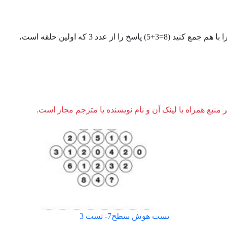
با توجه به شکل بالا، در جهت عقربه های ساعت حرکت کنید و دو عدد اول زنجیره را با هم جمع کنید (8=3+5) پاسخ را از عدد 3 که اولین حلقه است،
ر منبع همراه با لینک آن و نام نویسنده یا مترجم مجاز است.
تست هوش سطح7- تست 3