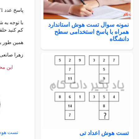
پاسخ عدد 71 است.
نمونه سوال تست هوش استاندارد
کم کنید حلقه 
همراه با پاسخ استخدامی سطح
دانشگاه
همین طور برای دو
زهرا صانعی
این محت
تست هوش اعداد تی
تست هوش سطح