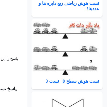
تست هوش ریاضی ربع دایره ها و
عددها!
پاسخ را این
تست هوش سطح 8_ تست 3
پاسخ تس