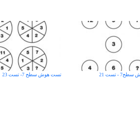
7 - تست 21
تست هوش سطح 7- تست 23