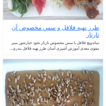
طرز تهیه فلافل و سس مخصوص آن
تارتار
ساندویچ فلافل با سس مخصوص تارتار نخود خیارشور سیر
مقوی مغذی آموزش آشپزی آسان طرز تهیه فلافل بندری…