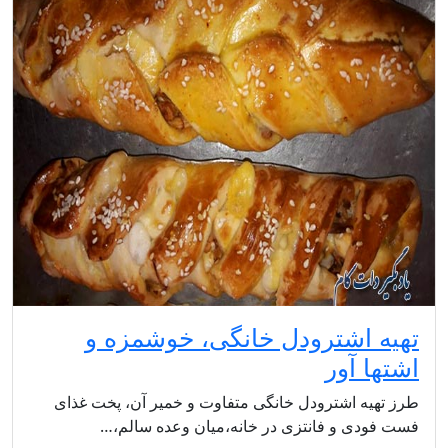
تهیه اشترودل خانگی، خوشمزه و
اشتها آور
طرز تهیه اشترودل خانگی متفاوت و خمیر آن، پخت غذای
فست فودی و فانتزی در خانه،میان وعده سالم،…