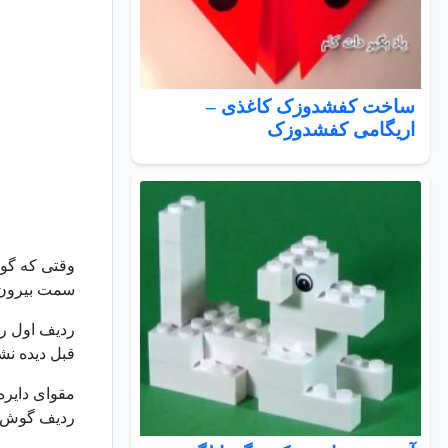
ساخت کفشدوزک کاغذی –
اریگامی کفشدوزک
وقتی که گوش 
سمت بیرون 
ردیف اول را
قبل دیده نش
مقوای دایره
ردیف گوش پا