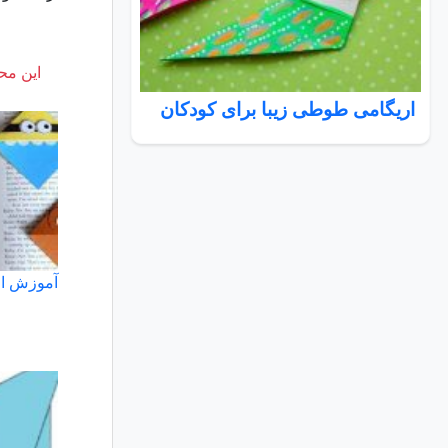
این محت
اریگامی طوطی زیبا برای کودکان
آموزش ار