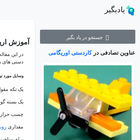
یادبگیر
جستجو در یاد بگیر
آموزش اریگ
عناوین تصادفی در
کاردستی اوریگامی
در این مقا
دستی های بسی
وسایل مورد نیا
یک تکه مقوا
یک بسته گو
چسب حرارت
مقداری
روب
برای ساخت ای