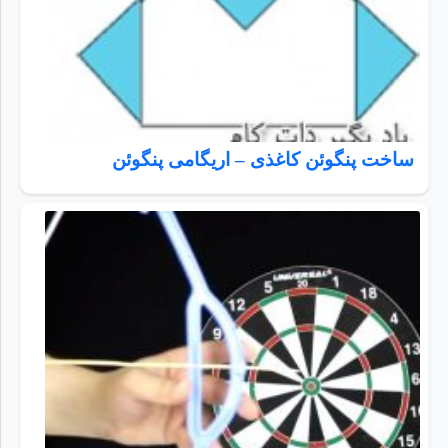
ساخت پنگوئن کاغذی – اریگامی پنگوئن