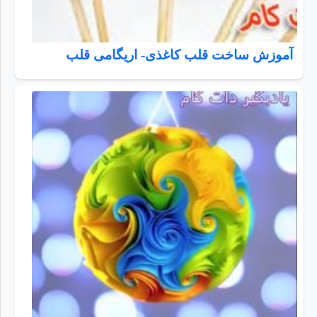
آموزش ساخت قلب کاغذی- اریگامی قلب