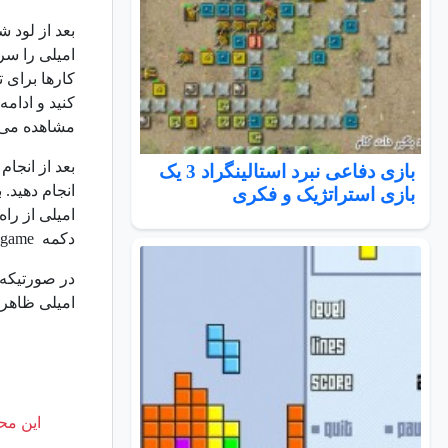
بعد از لود 
امیلی را سرگ
کارها برای تا
کنید و ادامه دهید
مشاهده می ک
بعد از انجام
بازی دفاعی نبرد استالینگراد 3 یک
بازی استراتژیک و فکری
امیلی از را
دکمه
 game
در صورتیکه 
امیلی ظاهر 
این محت