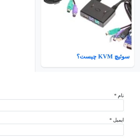
سوئیچ KVM چیست؟
نام *
ایمیل *