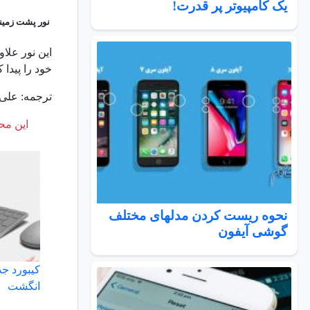
یک کامپیوتر پر قدرت!
نور پشت زمینه D
این نور علاو
خود را پیدا
ترجمه: علی 
این محت
نحوه ریست کردن مدلهای مختلف
گوشی آیفون
کیبورد جد
انگشت