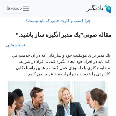
یادبگیر
دسته‌ها
چرا کسب و کارت جایی که باید نیست؟
مقاله صوتی”يك مدير انگيزه ساز باشيد.”
نسخه متنی
يك مدير براي موفقيت خود و سازماني كه در آن خدمت مي
كند بايد در افراد خود ايجاد انگيزه كند. تا افراد در شرايط
متفاوت كاري با دلسوزي عمل كنند. در همين راستا نكاتي
كاربردي را خدمت مديران ارجمند عرض مي كنيم.