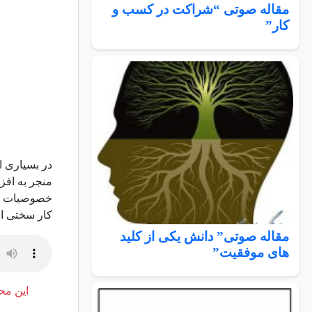
مقاله صوتی “شراکت در کسب و
کار”
در بسیاری ا
منجر به افز
خصوصیات شخص
کار سختی ا
مقاله صوتی” دانش یکی از کلید
های موفقیت”
این محت