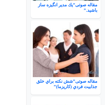
مقاله صوتی”يك مدير انگيزه ساز
باشيد.”
مقاله صوتی”شش نكته براي خلق
جذابيت فردي (كاريزما)”