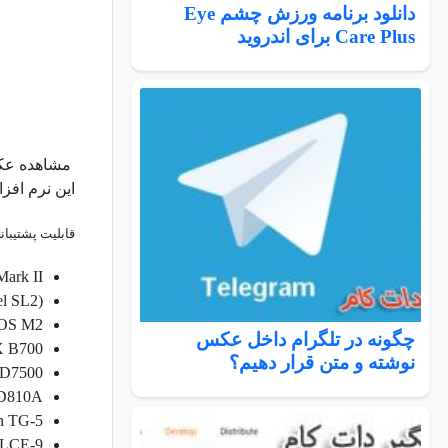
دانلود برنامه ورزش چشم Eye
Care Plus برای اندروید
این نرم افز
قابلیت پشتیبان
ark II
l SL2)
EOS M2
چگونه در تلگرام داخل عکس
X B700
نوشته و متن قرار دهیم؟
 D7500
 D810A
h TG-5
ILCE-9