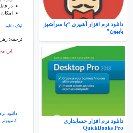
در فایل های با پسوند
امکان حفظ 
دانلود نرم افزار آشپزی “با سرآشپز
لینک دانلود
پاپیون”
ترجمه: زهرا
این محت
دانلود نر
کامپیوتر
دانلود نرم افزار حسابداری
QuickBooks Pro