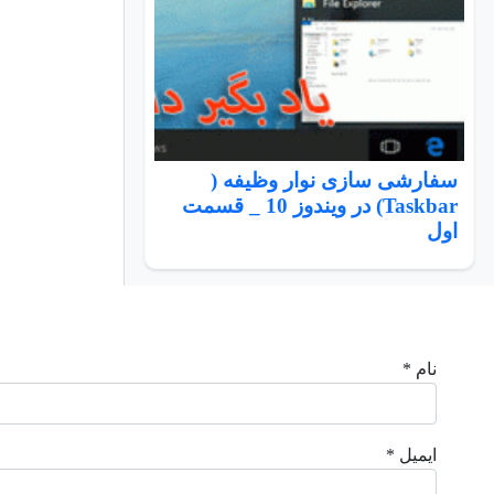
سفارشی سازی نوار وظیفه (
Taskbar) در ویندوز 10 _ قسمت
اول
نام *
ایمیل *