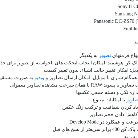
Sony ILC
Samsung 
Panasonic DC-ZS70 (
Fujifi
د
نواع فرمتهای
تصویر
به یکدیگر
ک کن هوشمند: امکان انتخاب آبجکت های ناخواسته از تصویر برای حذف با استفاده از on
بدیل: امکان تغییر حالت اشیاء، بدون تغییر کیفیت
همگام سازی با موبایل: امکان ارسال تصاویر و
ویدیو
به صورت مستقیم و فوری 
پسوند RAW با همان سرعت مشاهده تصاویر معمولی
ندازه تکی و دسته جمعی عکسها
صاویر
با امکانات متنوع
یاد کردن شفافیت و ترکیب رنگ عکس
کاهش دادن حجم تصاویر
ت و عمکلرد در Develop Mode
بر سریعتر از نسخ های قبل
 سریع