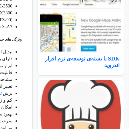
E-3500
NX3300
TZ-90)
lm X-A3
ویژگی های جدی
تبدیل ا
SDK یا بسته‌ی توسعه‌ی نرم افزار
دارای پا
اندروید
ابزار ت
قابلیت 
مشاهده تصاویر با 
تغییر ا
برش
ت
کم و ز
امکان 
بهبود سرع
سرعت پاک کن 400 برا
ویرایش