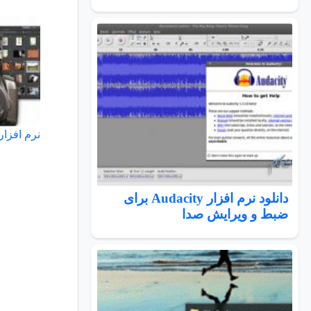
نرم افزار ACDSee و ویرایش تصا
دانلود نرم افزار Audacity برای
ضبط و ویرایش صدا