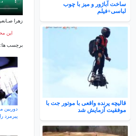
ساخت آباژور و میز با چوب
لباسی+فیلم
زهرا صـانعی
این محت
برچسب ها:
قالیچه پرنده واقعی با موتور جت با
دوربین م
موفقیت آزمایش شد
پیرمرد را