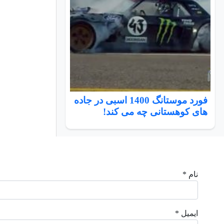
فورد موستانگ 1400 اسبی در جاده
های کوهستانی چه می کند!
نام *
ایمیل *