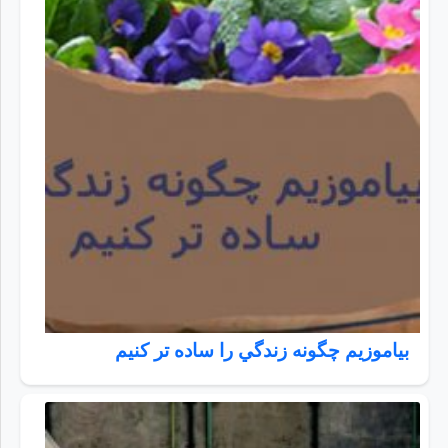
بياموزيم چگونه زندگي را ساده تر كنيم