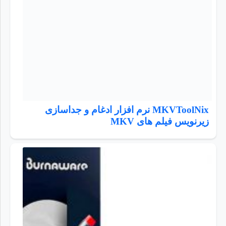
MKVToolNix نرم افزار ادغام و جداسازی
زیرنویس فیلم های MKV