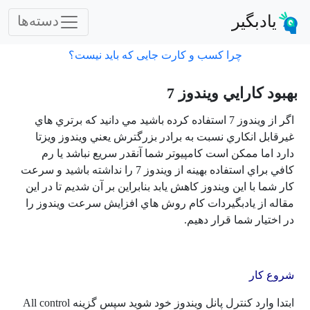
یادبگیر
دسته‌ها
چرا کسب و کارت جایی که باید نیست؟
بهبود كارايي ويندوز 7
اگر از ويندوز 7 استفاده كرده باشيد مي دانيد كه برتري هاي
غيرقابل انكاري نسبت به برادر بزرگترش يعني ويندوز ويزتا
دارد اما ممكن است كامپيوتر شما آنقدر سريع نباشد يا رم
كافي براي استفاده بهينه از ويندوز 7 را نداشته باشيد و سرعت
كار شما با اين ويندوز كاهش يابد بنابراين بر آن شديم تا در اين
مقاله از يادبگيردات كام روش هاي افزايش سرعت ويندوز را
در اختيار شما قرار دهيم.
شروع كار
ابتدا وارد كنترل پانل ويندوز خود شويد سپس گزينه All control