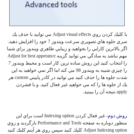
با كليك كردن روي Adjust visual effects مي توانيد با حذف يك
سري جلوه هاي تصويري سرعت ويندوز 7 خود را افزايش دهيد.
اگر بالاترين كارايي را بخواهيد و زيبايي ظاهري ويندوز براي شما
مهم نباشد به سادگي مي توانيد گزينه Adjust for best apperance
را انتخاب كنيد اين روش ساده ترين كار است و محيط ويندوز 7
را چيزي شبيه به ويندوز 98 مي كند اما اگر نمي خواهيد به اين
شدت جلوه ها را حذف كنيد مي توانيد در كادر پاييني custom هر
يك از جلوه ها را كه مي خواهيد غير فعال كنيد. و با فشردن
apply نتيجه آن را ببينيد.
روش دوم-
غير فعال كردن Indexing option است براي اين
منظور دوباره به صفحه Performance and Tools بازگرديد و روي
Adjust Indexing option كليك كنيد سپس روي هر آيتم كليك كنيد