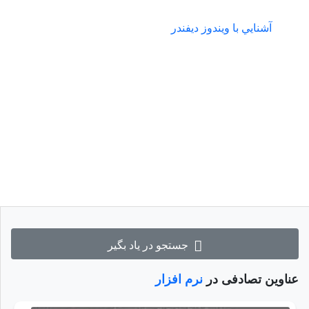
آشنايي با ويندوز ديفندر
جستجو در یاد بگیر
عناوین تصادفی در
نرم افزار