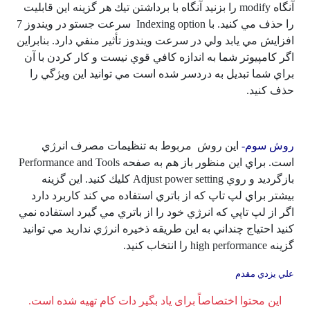
آنگاه modify را بزنيد آنگاه با برداشتن تيك هر گزينه اين قابليت
را حذف مي كنيد. با Indexing option سرعت جستو در ويندوز 7
افزايش مي يابد ولي در سرعت ويندوز تأثير منفي دارد. بنابراين
اگر كامپيوتر شما به اندازه كافي قوي نيست و كار كردن با آن
براي شما تبديل به دردسر شده است مي توانيد اين ويژگي را
حذف كنيد.
روش سوم-
اين روش مربوط به تنظيمات مصرف انرژي
است. براي اين منظور باز هم به صفحه Performance and Tools
بازگرديد و روي Adjust power setting كليك كنيد. اين گزينه
بيشتر براي لپ تاپ كه از باتري استفاده مي كند كاربرد دارد
اگر از لپ تاپي كه انرژي خود را از باتري مي گيرد استفاده نمي
كنيد احتياج چنداني به اين طريقه ذخيره انرژي نداريد مي توانيد
گزينه high performance را انتخاب كنيد.
علي يزدي مقدم
این محتوا اختصاصاً برای یاد بگیر دات کام تهیه شده است.