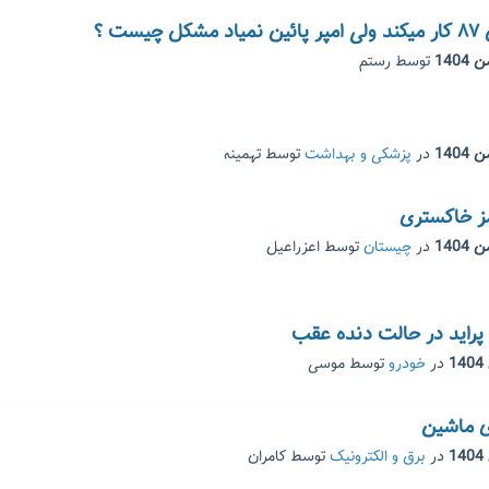
توسط
رستم
در
پزشکی و بهداشت
توسط
تهمینه
ز خاکستری
در
چیستان
توسط
اعزراعیل
راید در حالت دنده عقب
در
خودرو
توسط
موسی
ی ماشین
در
برق و الکترونیک
توسط
کامران