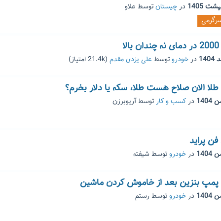
در
چیستان
توسط
علاو
رگرمی
ا
در
خودرو
توسط
علی یزدی مقدم
(
21.4k
امتیاز)
 طلا الان صلاح هست طلا، سکه یا دلار بخرم؟
در
کسب و کار
توسط
آریوبرزن
ن پراید
در
خودرو
توسط
شیفته
مپ بنزین بعد از خاموش کردن ماشین
در
خودرو
توسط
رستم