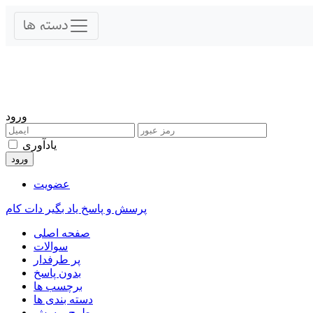
ورود
یادآوری
عضویت
پرسش و پاسخ یاد بگیر دات کام
صفحه اصلی
سوالات
پر طرفدار
بدون پاسخ
برچسب ها
دسته بندی ها
طرح پرسش