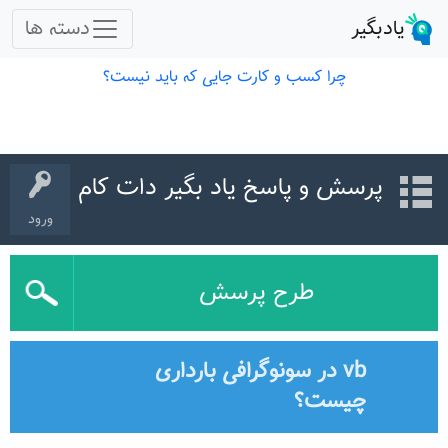
پرسش و پاسخ یاد بگیر دات کام
ورود
طرح پرسش
vb در سونوگرافی بارداری
چیست؟