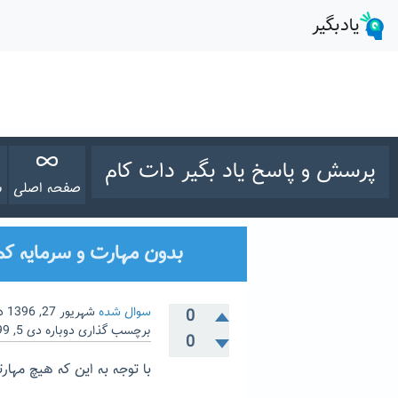
پرسش و پاسخ یاد بگیر دات کام
صفحه اصلی
س
بدون مهارت و سرمایه کم
سوال شده
شهریور 27, 1396
د
0
برچسب گذاری دوباره
دی 5, 1399
0
با توجه به این که هیچ مهار