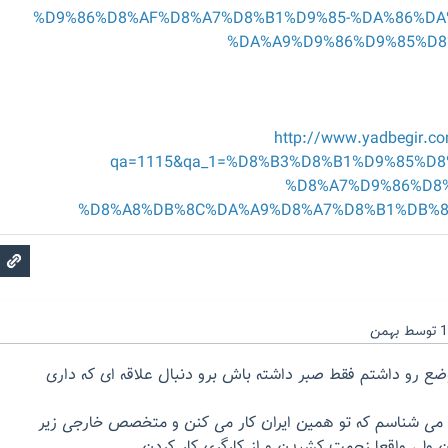
%D9%86%D8%AF%D8%A7%D8%B1%D9%85-%DA%86%DA
%DA%A9%D9%86%D9%85%D8%
http://www.yadbegir.c
qa=1115&qa_1=%D8%B3%D8%B1%D9%85%D8
%D8%A7%D9%86%D8%
%D8%A8%DB%8C%DA%A9%D8%A7%D8%B1%DB%8C
توسط
بهمن
ع رو داشتم فقط صبر داشته باش برو دنبال علاقه ای که داری
و می شناسم که تو همین ایران کار می کنن و متخصص خارجی زیر
ولی واقعا زحمت کشیدن و از کارگری کار کردن