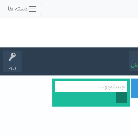
سش
ورود