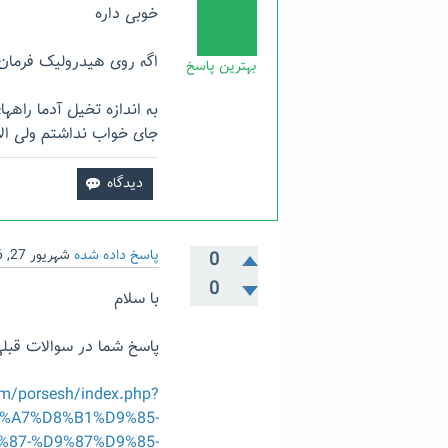
خوبی داره
اگه روی هیدرولیک فرمان
بهترین پاسخ
به اندازه تخیل آدما راه
جای خواب نداشتم ولی ال
پاسخ داده شده
شهریور 27, 1396
0
0
با سلام
پاسخ شما در سوالات قبلی
om/porsesh/index.php?
%A7%D8%B1%D9%85-
87-%D9%87%D9%85-