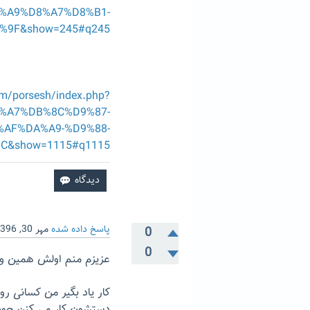
%A9%D8%A7%D8%B1-
9F&show=245#q245
om/porsesh/index.php?
%A7%DB%8C%D9%87-
AF%DA%A9-%D9%88-
&show=1115#q1115
پاسخ داده شده
مهر 30, 1396
0
0
عزیزم منم اولش همین وض
کار یاد بگیر من کسانی ر
دستشون کار می کنن چون 