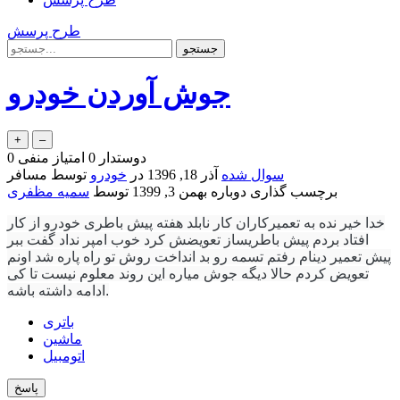
طرح پرسش
جوش آوردن خودرو
دوستدار
0
امتیاز منفی
0
سوال شده
آذر 18, 1396
در
خودرو
توسط
مسافر
برچسب گذاری دوباره
بهمن 3, 1399
توسط
سمیه مظفری
خدا خیر نده به تعمیرکاران کار نابلد هفته پیش باطری خودرو از کار
افتاد بردم پیش باطریساز تعویضش کرد خوب امپر نداد گفت ببر
پیش تعمیر دینام رفتم تسمه رو بد انداخت روش تو راه پاره شد اونم
تعویض کردم حالا دیگه جوش میاره این روند معلوم نیست تا کی
ادامه داشته باشه.
باتری
ماشین
اتومبیل