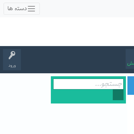
سش
ورود