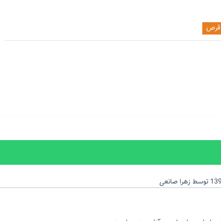
قرص
توسط
زهرا صانعی