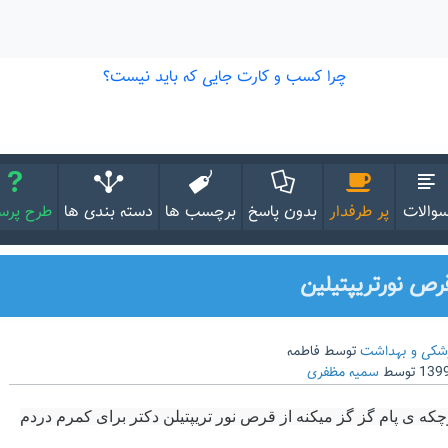
والات
پر طرفدار
بدون پاسخ
برچسب ها
دسته بندی ها
طرح پر
رص نورتریپتیلین
شکی و بهداشت
توسط
فاطمه
توسط
سمیه مظفری
ه ی پام گز گز میکنه از قرص نور تریپتیلن دکتر برای کمرم دردم