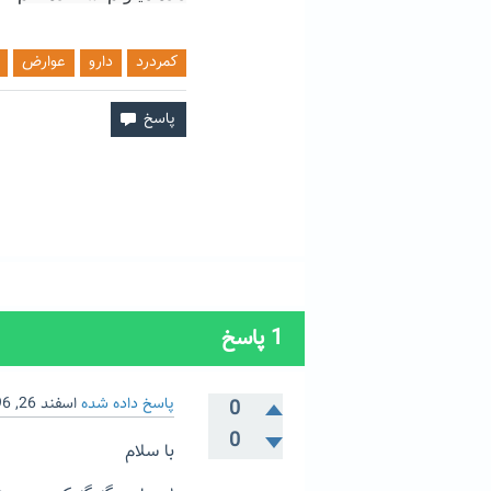
کمردرد
دارو
عوارض
1
پاسخ
پاسخ داده شده
اسفند 26, 1396
0
0
با سلام