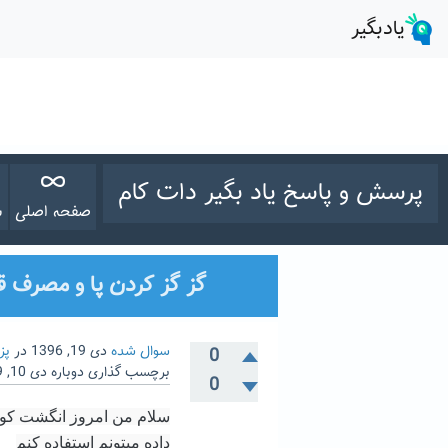
پرسش و پاسخ یاد بگیر دات کام
صفحه اصلی
س
گز گز کردن پا و مصرف ق
سوال شده
دی 19, 1396
در
پز
0
برچسب گذاری دوباره
دی 10, 1399
0
سلام من امروز انگشت کوچک
داده میتونم استفاده کنم