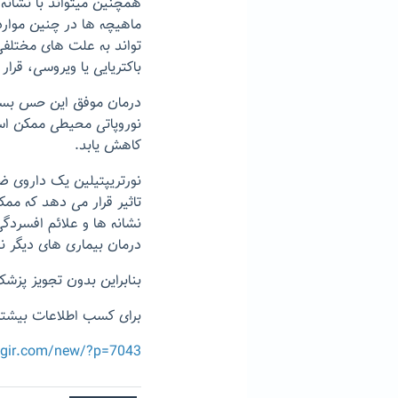
همچنین میتواند با نشان
ماهیچه ها در چنین موا
تواند به علت های مختلف
باکتریایی یا ویروسی، قر
درمان موفق این حس بستگ
نوروپاتی محیطی ممکن اس
کاهش یابد.
نورتریپتیلین یک داروی ض
تاثیر قرار می دهد که مم
نشانه ها و علائم افسردگ
درمان بیماری های دیگر نی
بنابراین بدون تجویز پز
برای کسب اطلاعات بیشتر 
egir.com/new/?p=7043