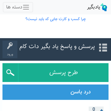
پرسش و پاسخ یاد بگیر دات کام
ورود
طرح پرسش
درد باسن
0