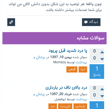
چون واقعا هر توصیه به این شکل بدون دانش کافی می تواند
برای شما صدمات بیشتر داشته باشد.
سوالات مشابه
پا درد شدید قبل پریود
0
سوال شده
بهمن 10, 1397
در
پزشکی و
0
بهداشت
توسط
Morteza
1
درد
قرص
پاسخ
درد بالای ناف در بارداری
0
سوال شده
خرداد 20, 1397
در
پزشکی و
0
بهداشت
توسط
ابولفضل
1
بارداری
دل_درد
درد