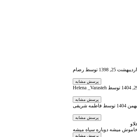
اردیبهشت 25, 1398
توسط
رضام
توسط
Helena _Varasteh
توسط
فاطمه شریفی
لاو
خاموش میشه دوباره سیاه میشه