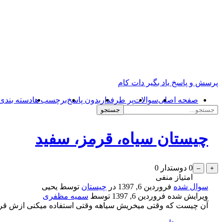
پرسش و پاسخ یاد بگیر دات کام
صفحه اصلی
سوالات
پر طرفدار
بدون پاسخ
برچسب ها
دسته بندی 
چیستان سیاه، قرمز، سفید
0
دوستدار
0
امتیاز منفی
سوال شده
فروردین 6, 1397
در
چیستان
توسط
یحیی
ویرایش شده
فروردین 6, 1397
توسط
سمیه مظفری
آن چیست که وقتی میخریش سیاهه وقتی استفاده میکنی ازش قر