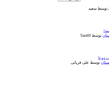
توسط
سعید
سد!
تان
توسط
Tara69
ستان
توسط
علی قربانی