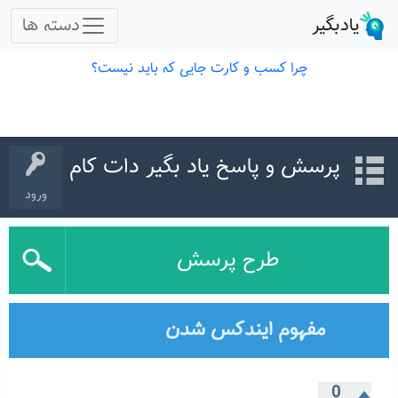
پرسش و پاسخ یاد بگیر دات کام
ورود
طرح پرسش
مفهوم ایندکس شدن
0