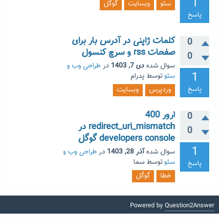
1
سئو
وبسایت
گوگل
پاسخ
کلمات ژاپنی در آدرس بار برای
0
صفحات rss و سرچ کنسول
0
سوال شده
دی 7, 1403
در
طراحی وب و
1
سئو
توسط
پدرام
پاسخ
وردپرس
وبسایت
ارور 400
0
redirect_uri_mismatch در
0
developers console گوگل
1
سوال شده
آذر 28, 1403
در
طراحی وب و
سئو
توسط
سما
پاسخ
خطا
گوگل
Powered by
Question2Answer