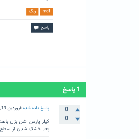
mdf
رنگ
1
پاسخ
پاسخ داده شده
فروردین 19, 1403
0
0
کیلر پارس اشن بزن باعث 
بعد خشک شدن از سطح ک