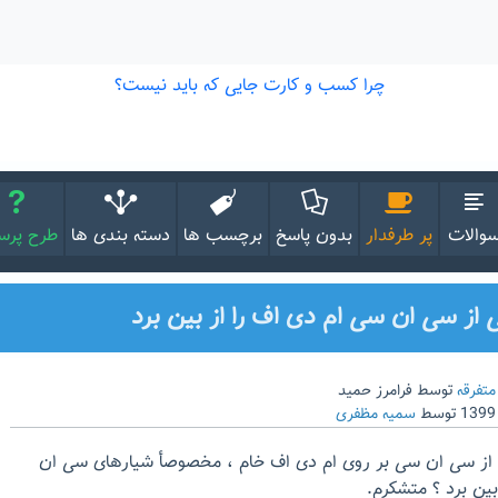
والات
پر طرفدار
بدون پاسخ
برچسب ها
دسته بندی ها
طرح پر
 از سی ان سی ام دی اف را از بین برد
متفرقه
توسط
فرامرز حمید
توسط
سمیه مظفری
 از سی ان سی بر روی ام دی اف خام ، مخصوصأ شیارهای سی ان
بین برد ؟ متشکرم.