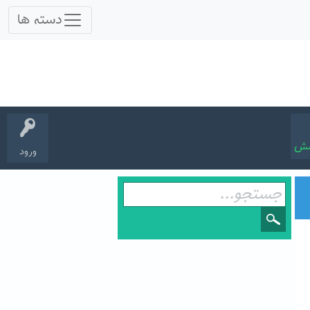
سش
ورود