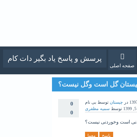
پرسش و پاسخ یاد بگیر دات کام
صفحه اصلی
ستان گل است وگل نیست؟
در
چیستان
توسط
بی نام
0
توسط
سمیه مظفری
0
نی است وخوردنی نیست؟
پاسخ
معما