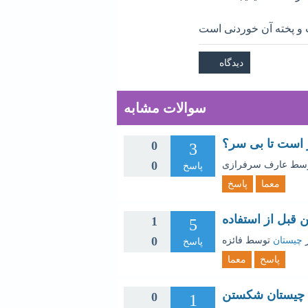
 و پخته آن خوردنی است
سوالات مشابه
 است تا بی سر؟
0
3
0
وسط
عارف سرفرازی
پاسخ
معما
پاسخ
قبل از استفاده
1
5
0
چیستان
توسط
فائزه
پاسخ
پاسخ
معما
چیستان شکستن
0
1