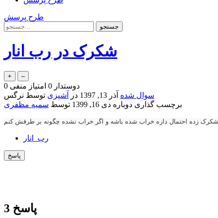
طرح پرسش
شکرک در رب انار
دوستدار
0
امتیاز منفی
0
سوال شده
آذر 13, 1397
در
آشپزی
توسط
نرگس
برچسب گذاری دوباره
دی 16, 1399
توسط
سمیه مظفری
ل شکرک زده احتمال داره خراب شده باشه و اگر خراب نشده چگونه بر طرفش کنم
رب_انار
پاسخ
3