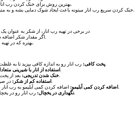
بهترین روش برای خنک کردن رب انار، اینه که اجازه بدید به طور طبیعی و در دمای محیط خنک بشه.
خنک کردن سریع رب انار میتونه باعث ایجاد شوک دمایی بشه و به متبلور شدن شکر موجود در اون و شکرک زدن رب انار منجر بشه.
در برخی در تهیه رب انار، از شکر به عنوان 
اگر مقدار شکر اضافه شده بیش از حد باشه، احتمال شکرک زدن رب انار بیشتر میشه.
بهتره که در تهیه رب انار، از شکر به مقدار کم و به صورت اختیاری استفاده کنید.
رب انار رو به اندازه کافی بپزید تا به غلظت مناسب برسه و شکر موجود در آب انار به طور کامل حل بشه.
پخت کافی
:
از انارهایی با شیرینی متعادل برای تهیه رب انار استفاده کنید.
استفاده از انار با شیرینی متعاد
بعد از پخت، اجازه بدید رب انار به طور طبیعی و در دمای محیط خنک بشه.
خنک شدن تدریجی
:
در صورت تمایل به استفاده از شکر، مقدار اون رو به حداقل برسونید.
استفاده کم از شکر
:
اضافه کردن کمی آبلیمو به رب انار در اواخر پخت، میتونه به جلوگیری از شکرک زدن اون کمک کنه.
اضافه کردن کمی آبلیمو
:
رب انار رو در یخچال نگهداری کنید تا ماندگاری بیشتری داشته باشه و شکرک نزنه.
نگهداری در یخچال
: