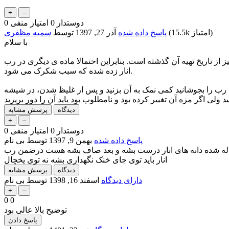
دوستدار
0
امتیاز منفی
0
امتیاز)
15.5k
(
پاسخ داده شده
آذر 27, 1397
توسط
سمیه مظفری
با سلام
از تاریخ تهیه آن گذشته است. بنابراین احتمالا ماده ی دیگری در رب
انار زده شده که سبب شکرک می شود.
ا رب را بجوشانید کمی نمک به آن بزنید و پس از غلیظ شدن، در شیشه
دوستدار
0
امتیاز منفی
0
پاسخ داده شده
بهمن 9, 1397
توسط
بی نام
ز له شده دانه های انار درست بشه و بعد صاف بشه هست درضمن رب
انار باید توی جای خنک نگهداری بشه نه توی یخچال
دارای دیدگاه
اسفند 16, 1398
توسط
بی نام
0
0
توضیح بالا عالی بود