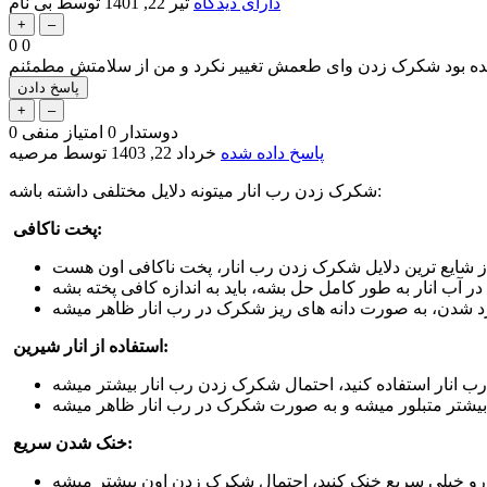
دارای دیدگاه
تیر 22, 1401
توسط
بی نام
0
0
یده بود شکرک زدن وای طعمش تغییر نکرد و من از سلامتش مطمئنم
دوستدار
0
امتیاز منفی
0
پاسخ داده شده
خرداد 22, 1403
توسط
مرصیه
شکرک زدن رب انار میتونه دلایل مختلفی داشته باشه:
:
پخت ناکافی
ز شایع ترین دلایل شکرک زدن رب انار، پخت ناکافی اون هست
:
استفاده از انار شیرین
:
خنک شدن سریع