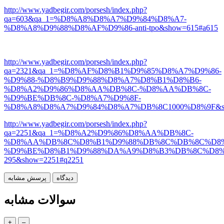
http://www.yadbegir.com/porsesh/index.php?
qa=603&qa_1=%D8%A8%D8%A7%D9%84%D8%A7-
%D8%A8%D9%88%D8%AF%D9%86-anti-tpo&show=615#a615
http://www.yadbegir.com/porsesh/index.php?
qa=2321&qa_1=%D8%AF%D8%B1%D9%85%D8%A7%D9%86-
%D9%88-%D8%B9%D9%88%D8%A7%D8%B1%D8%B6-
%D8%A2%D9%86%D8%AA%DB%8C-%D8%AA%DB%8C-
%D9%BE%DB%8C-%D8%A7%D9%8F-
%D8%A8%D8%A7%D9%84%D8%A7%DB%8C1000%D8%9F&sho
http://www.yadbegir.com/porsesh/index.php?
qa=2251&qa_1=%D8%A2%D9%86%D8%AA%DB%8C-
%D8%AA%DB%8C%D8%B1%D9%88%DB%8C%DB%8C%D8%
%D9%BE%D8%B1%D9%88%DA%A9%D8%B3%DB%8C%D8%
295&show=2251#q2251
سوالات مشابه