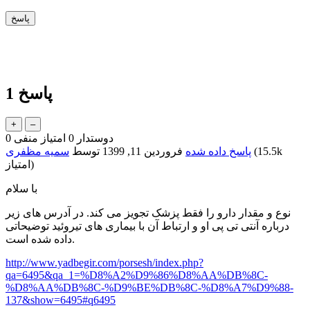
پاسخ
1
دوستدار
0
امتیاز منفی
0
15.5k
(
پاسخ داده شده
فروردین 11, 1399
توسط
سمیه مظفری
امتیاز)
با سلام
نوع و مقدار دارو را فقط پزشک تجویز می کند. در آدرس های زیر
درباره آنتی تی پی او و ارتباط آن با بیماری های تیروئید توضیحاتی
داده شده است.
http://www.yadbegir.com/porsesh/index.php?
qa=6495&qa_1=%D8%A2%D9%86%D8%AA%DB%8C-
%D8%AA%DB%8C-%D9%BE%DB%8C-%D8%A7%D9%88-
137&show=6495#q6495