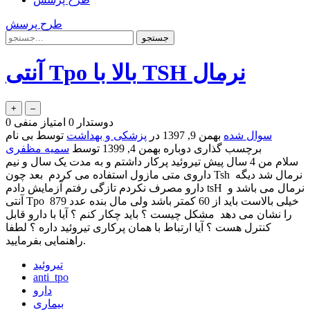
طرح پرسش
آنتی Tpo بالا با TSH نرمال
دوستدار
0
امتیاز منفی
0
سوال شده
بهمن 9, 1397
در
پزشکی و بهداشت
توسط
بی نام
برچسب گذاری دوباره
بهمن 4, 1399
توسط
سمیه مظفری
سلام من 4 سال پیش تیروئید پرکار داشتم و به مدت یک سال و نیم
داروی متی مازول استفاده می کردم بعد چون Tsh نرمال شد دیگه
دارو مصرف نکردم تازگی رفتم آزمایش دادم tsH نرمال می باشد و
آنتی Tpo خیلی بالاست باید از 60 کمتر باشد ولی مال بنده عدد 879
را نشان می دهد مشکل چیست ؟ باید چکار کنم ؟ آیا با دارو قابل
کنترل هست ؟ آیا ارتباط با همان پرکاری تیروئید داره ؟ لطفا
راهنمایی بفرمایید.
تیروئید
anti_tpo
دارو
بیماری