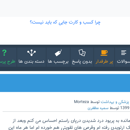
والات
پر طرفدار
بدون پاسخ
برچسب ها
دسته بندی ها
طرح پر
پزشکی و بهداشت
توسط
Morteza
توسط
سمیه مظفری
وز مانده به پریود درد شدیدی درپای راستم احساس می کنم وبعد از
شک ارتوپدی رفته ام وقرص های تقویتی هم خورده ام اما هر ماه این