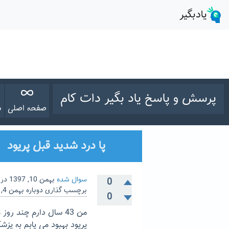
پرسش و پاسخ یاد بگیر دات کام
صفحه اصلی
س
پا درد شدید قبل پریود
سوال شده
بهمن 10, 1397
در
0
برچسب گذاری دوباره
بهمن 4, 1399
0
من 43 سال دارم چند ر
پریود بهبود می یابم به پز