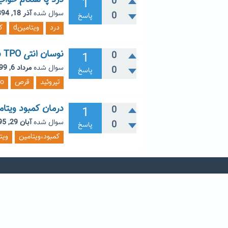
درد پا هنگام خواب
1
0
سوال شده
آذر 18, 1394
0
پاسخ
درد
ویتامینd
ک
نوسان انتی TPO بالا
1
0
سوال شده
مرداد 6, 1399
0
پاسخ
تیروئید
قرص
po
درمان کمبود ویتامین D 
1
0
سوال شده
آبان 29, 1395
0
پاسخ
کمبود،ویتامین
ویت