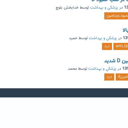
 در شب کمبود D
در
پزشکی و بهداشت
توسط
خدابخش بلوچ
مبود،ویتامین
در
پزشکی و بهداشت
توسط
حمید
anti_t
درد
شدید
در
پزشکی و بهداشت
توسط
محمد
امینd
درد