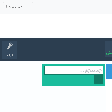
سش
ورود