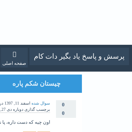
پرسش و پاسخ یاد بگیر دات کام
صفحه اصلی
چیستان شکم پاره
سوال شده
اسفند 11, 1397
در
0
برچسب گذاری دوباره
دی 27, 1399
0
اون چیه که دست داره، پا ن