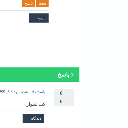
معما
پاسخ
7
پاسخ
پاسخ داده شده
مرداد 6, 1399
0
0
کت شلوار