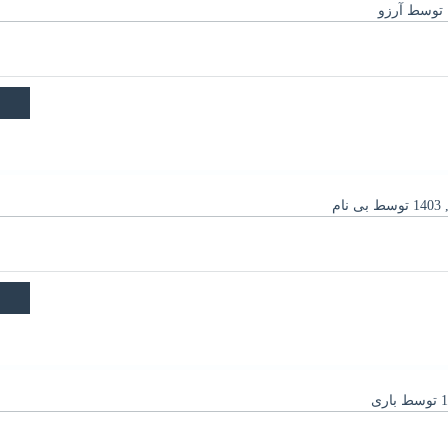
توسط
آرزو
توسط
بی نام
توسط
باری