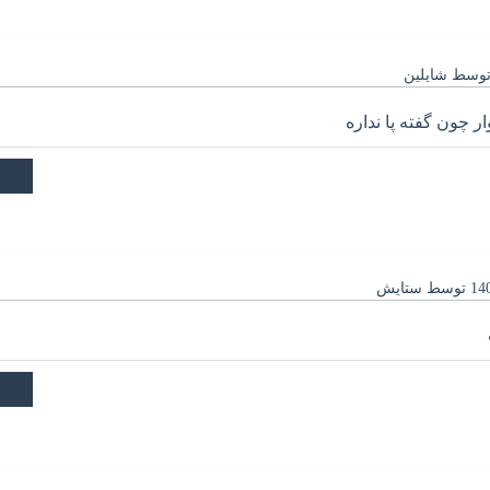
وسط
شایلین
 چون گفته پا نداره
توسط
ستایش