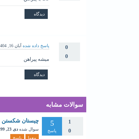
پاسخ داده شده
آبان 16, 1404
0
0
میشه پیراهن
سوالات مشابه
چیستان شکستن قب
1
5
سوال شده
دی 23, 1399
0
پاسخ
معما
پاسخ