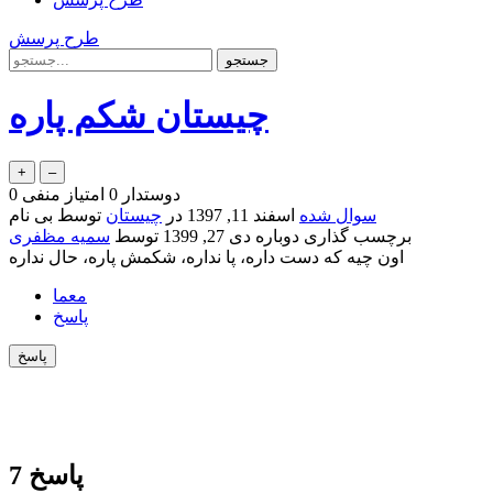
طرح پرسش
چیستان شکم پاره
دوستدار
0
امتیاز منفی
0
سوال شده
اسفند 11, 1397
در
چیستان
توسط
بی نام
برچسب گذاری دوباره
دی 27, 1399
توسط
سمیه مظفری
اون چیه که دست داره، پا نداره، شکمش پاره، حال نداره
معما
پاسخ
پاسخ
7