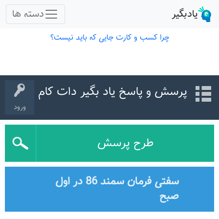
پرسش و پاسخ یاد بگیر دات کام
ورود
طرح پرسش
سفتی فرمان سمند 86 در اول
صبح