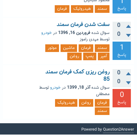
1
محمود شبانیان
پاسخ
سمند
هیدرولیک
فرمان
سفت شدن فرمان سمند
0
سوال شده
فروردین 16, 1396
در
خودرو
0
توسط
مهدی راموز
1
سمند
فرمان
ماشین
موتور
پاسخ
آمپر
پمپ
روغن
روغن ریزی کمک فرمان سمند
0
85
0
سوال شده
آذر 18, 1399
در
خودرو
توسط
0
مصطفی
پاسخ
فرمان
روغن
هیدرولیک
سمند
Powered by
Question2Answer