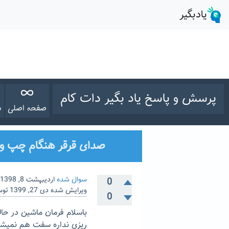
پرسش و پاسخ یاد بگیر دات کام
صفحه اصلی
س
صدای قرقر هنگام چپ و 
سوال شده
اردیبهشت 8, 1398
0
ویرایش شده
دی 27, 1399
تو
0
باسلام فرمان ماشین در ح
ریزی نداره سفت هم نمیشه 