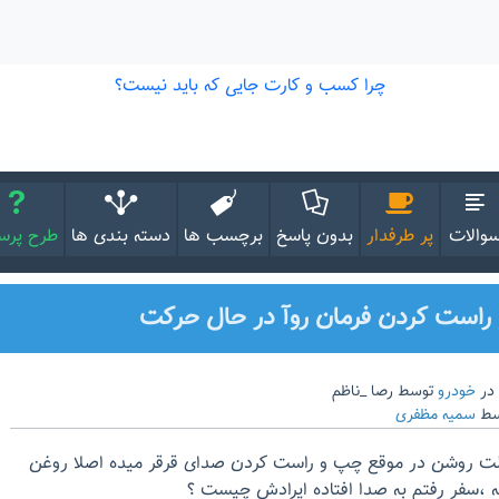
والات
پر طرفدار
بدون پاسخ
برچسب ها
دسته بندی ها
طرح پر
راست کردن فرمان روآ در حال حرکت
در
خودرو
توسط
رصا _ناظم
سط
سمیه مظفری
الت روشن در موقع چپ و راست کردن صدای قرقر میده اصلا روغن
،سفر رفتم به صدا افتاده ایرادش چیست ؟