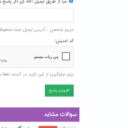
مرا از طریق ایمیل آگاه کن اگر پاسخ 
حریم شخصی : آدرس ایمیل شما محفوظ میما
کد امنیتی:
برای جلوگیری از این تایید در آینده, لطفا
و
سوالات مشابه