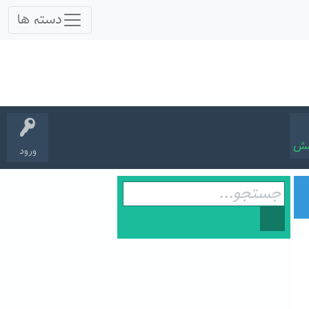
سش
ورود