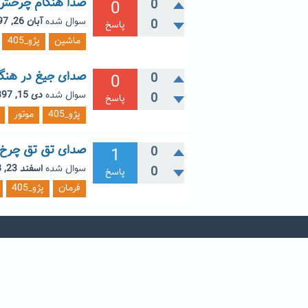
صدا هنگام چرخش ف
0
0
سوال شده
آبان 26, 1397
0
پاسخ
ماشین
پژو_405
صدای جیغ در هنگام 
0
0
سوال شده
دی 15, 1397
0
پاسخ
پژو_405
موتور
صدای تق تق چرخ س
1
0
سوال شده
اسفند 23, 1398
0
پاسخ
فرمان
پژو_405