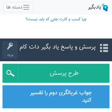
پرسش و پاسخ یاد بگیر دات کام
ورود
طرح پرسش
جواب غربالگری دوم را تفسیر
کنید