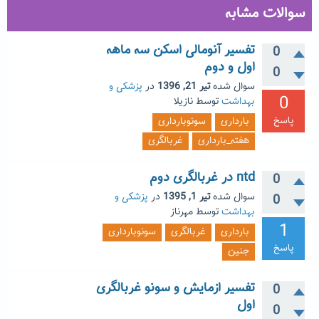
سوالات مشابه
تفسیر آنومالی اسکن سه ماهه
0
اول و دوم
0
سوال شده
تیر 21, 1396
در
پزشکی و
0
بهداشت
توسط
نازیلا
پاسخ
بارداری
سونوبارداری
هفته_بارداری
غربالگری
ntd در غربالگری دوم
0
سوال شده
تیر 1, 1395
در
پزشکی و
0
بهداشت
توسط
مهرناز
1
بارداری
غربالگری
سونوبارداری
پاسخ
جنین
تفسیر ازمایش و سونو غربالگری
0
اول
0