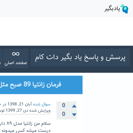
پرسش و پاسخ یاد بگیر دات کام
صفحه اصلی
س
فرمان زانتیا 89 صبح مثل سنگ بعد کمی درست میشه
سوال شده
آبان 21, 1398
در
خ
0
ویرایش شده
دی 27, 1399
تو
0
سلام
درست میشه کسی میدونه د