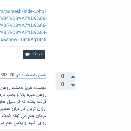
om/porsesh/index.php?
8%B4%D8%AF%D9%86-
%85%D8%A7%D9%86-
%85%D8%AF%D9%84-
86&show=1848#q1848
پاسخ داده شده
دی 20, 1398
0
0
دوست عزیز ممکنه روغن ه
روغن میره بالا و پمپ در
گرفته باشه که از سیل ه
ارزان ترین کار برای تع
فرمان هم می تونه کمک ک
رو پر کنید و یکمی هم در