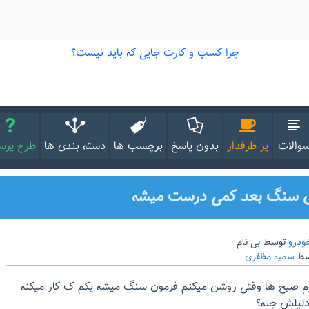
والات
پر طرفدار
بدون پاسخ
برچسب ها
دسته بندی ها
طرح پر
ودرو
توسط
بی نام
سط
سمیه مظفری
 من زانتیا مدل ۸۹ دارم صبح ها وقتی روشن میکنم فرمون سنگ میشه یکم ک کار میکنه
لیلش چیه؟