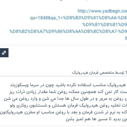
http://www.yadbegir.c
qa=1848&qa_1=%D8%B3%D9%81%D8%AA-%D
%D9%81%D8%B1%D9
%D8%B2%D8%A7%D9%86%D8%AA%DB%8C%D8%A7-%D9
توسط
متخصص فرمان هیدرولیک
یدرولیک مناسب استفاده نکرده باشید چون در سرما ویسکوزیته
ست کار نمی کنه همچنین ممکنه روغن شما مقدار زیادی ذرات ریز
ای روغن به مرور و در طول سال ها جدا می شن و وارد روغن می شن
میرات تخلیه روغن هیدرولیک فرمان هستش و شستشوی روتاری ولو
نه به نرم تر شدن فرمان و بعد با روغن مناسب او مخزن هیدرولیکتون
ین بدید تا مسیر ها هم تمیز بشن